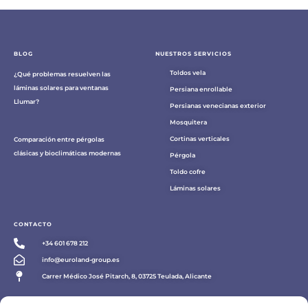
BLOG
NUESTROS SERVICIOS
Toldos vela
¿Qué problemas resuelven las
láminas solares para ventanas
Persiana enrollable
Llumar?
Persianas venecianas exterior
Mosquitera
Cortinas verticales
Comparación entre pérgolas
clásicas y bioclimáticas modernas
Pérgola
Toldo cofre
Láminas solares
CONTACTO
+34 601 678 212
info@euroland-group.es
Carrer Médico José Pitarch, 8, 03725 Teulada, Alicante
SOCIAL MEDIA